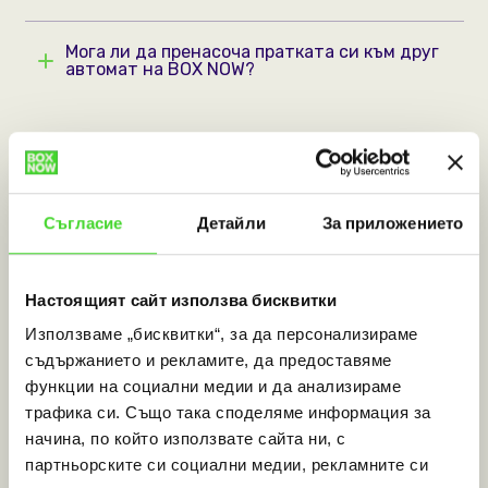
Мога ли да пренасоча пратката си към друг
автомат на BOX NOW?
Нашите автомати
Съгласие
Детайли
За приложението
Как функционират автоматите на BOX NOW?
Настоящият сайт използва бисквитки
Как мога да присъединя APM към мрежата на
Използваме „бисквитки“, за да персонализираме
BOX NOW ?
съдържанието и рекламите, да предоставяме
функции на социални медии и да анализираме
Как мога да намеря насоки за
трафика си. Също така споделяме информация за
местоположението на автомата на BOX NOW,
начина, по който използвате сайта ни, с
който съм си избрал?
партньорските си социални медии, рекламните си