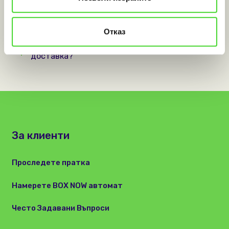
Мога ли да върна пратка чрез автомат на
BOX NOW?
Отказ
Изпълнявате само предплатени заявки за
доставка?
За клиенти
Проследете пратка
Намерете BOX NOW автомат
Често Задавани Въпроси